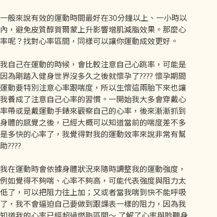
一般來說有效的運動時間最好在30分鐘以上、一小時以
內，避免皮質醇賀爾蒙上升影響增肌減脂效果。那麼心
率呢？找對心率區間，同樣可以讓你運動成效更好。
我自己在運動的時候，會比較注意自己心跳率，可能是
因為剛踏入健身世界沒多久之後就懷孕了???? 懷孕期間
運動要特別注意心率跟喘度，所以生懷這兩胎下來也讓
我養成了注意自己心率的習慣。一開始我大多會穿戴心
率帶或是戴運動手錶來觀察自己的心率，後來漸漸抓到
身體的感覺之後，已經大概可以知道當前的喘度差不多
是多快的心率了，我覺得對我的運動效率來說非常有幫
助????
我在運動時會依據身體狀況來隨時調整我的運動強度，
例如覺得不夠喘、心率不夠高，可能代表強度與阻力太
低了，可以把阻力往上加；又或者當我喘到快不能呼吸
了，我不會逼迫自己要做到跟課表一樣的阻力，因為我
知道我的心率已經超過燃脂區間～ 了解了心率與聆聽身