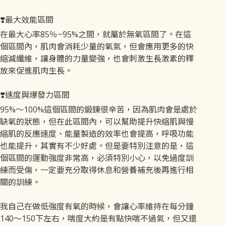
❣️最大效能區間
在最大心率85％~95%之間，就屬於無氧區間了。在這
個區間內，肌肉會消耗少量的氧氣，但會應用更多的快
縮減纖維，讓身體的力量變強，也會刺激生長激素的釋
放來促進肌肉生長。
❣️速度與爆發力區間
95%～100%這個區間的鍛鍊很辛苦，因為肌肉會是處於
缺氧的狀態，但在此區間內，可以幫助提升快縮肌與慢
縮肌的反應速度、能量製造的效率也會提高，呼吸功能
也能提升，其實有不少好處。但是要特別注意的是，這
個區間的運動強度非常高，必須特別小心，以免過度訓
練而受傷，一定要充分取得休息和營養補充後再進行相
關的訓練。
我自己在做低強度有氧的時候，會讓心率維持在每分鐘
140～150下左右，喘度大約是有點快喘不過氣，但又還