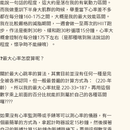
能說一句話的程度，這大約是落在我的有氧動力區間。
而我做重訓下半身大肌群的時候，舉重當下心率差不多
都在每分鐘160-175之間，大概是我的最大效能區間。
我在比較嚴格的減脂期間，一週會做一至兩次的HIIT跑
步，作法是衝刺30秒、緩和跑30秒循環15分鐘，心率大
概會控制在每分鐘175下左右（是那種喘到無法說話的
程度，懷孕時不能練唷）。
❓最大心率怎麼算呢？
關於最大心跳率的算法，其實目前並沒有任何一種是完
全被各界認同，但一般最普遍的計算方式為：（220-年
齡）。所以我的最大心率就是 220-33=187，再用這個
數字乘上前面的百分比就能抓到屬於自己的各種區間
囉????
如果沒有心率監測帶或手錶等可以測心率的儀器，有一
個最簡單的方式為，拿起計時器設定15秒鐘，然後摸著
自己的脈搏計算15秒鐘內脈搏跳幾下，再用這個數字乘