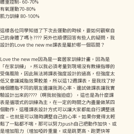
體重控制- 60-70%
有氧運動70-80%
肌力訓練 80-100%
這樣各位同學知道了下次去運動的時候，要如何觀察自
己的身體了嗎☝️???? 另外也順便回答有些人的疑問，我
設計的Love the new me課表是屬於哪一個區間？
Love the new me因為是一套居家訓練計畫，因為是
「在家訓練」，所以我必須考量到現場沒有教練指導的
受傷風險，因此無法將課表強度設計的過高，但強度太
低又會讓減脂效果較差，所以這12週課表，是我找了好
幾個體脂不同的朋友邊讓我測心率、邊試做課表讓我實
驗設計出來的????（啊我就強迫症），這也是為什麼課
表是循環式的訓練為主，在一定的時間之內盡量做某四
個動作，這種課表設計方式可以讓大家都能自行調整速
度 – 也就是可以隨時調整自己的心率。如果你覺得太輕
鬆了一點都不喘，那可以努力push自己把動作加快、或
是增加阻力（增加啞鈴重量，或是跳更高、跑更快等