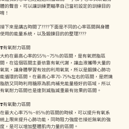
體的聲音，可以讓訓練更瞄準自己當初設定的訓練目的
唷！
接下來是講古時間了????下面是不同的心率區間與身體
使用的能量系統，以及鍛鍊目的的整理????
❣️有氧耐力區間
大約在最高心率的55％~75％的區間，是有氧燃脂區
間，在這個區間主要依靠有氧代謝，讓血液攜帶大量的
氧氣，讓身體學習有效的利用氧氣，所以是鍛鍊心肺功
能循環的區間。在最高心率70-75%左右的區間，是燃燒
脂肪又同時利用糖原為肌肉補充能量極好的區域，所以
有氧耐力區間也是達到減脂減重最有效果的區間。
❣️有氧動力區間
在最大心率75％~85％的區間的時候，可以提升有氧系
統上限來提升心肺功能，同時阻力強度也接近無氧的強
度，是可以增加整體肌肉力量的區間。