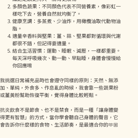
多顏色蔬果：不同顏色代表不同營養素，像彩虹一
樣吃下去，營養自然就均衡了。
健康烹調：多蒸煮、少油炸，用橄欖油取代動物油
脂。
適量辛香料與堅果：薑、蒜、堅果都對循環與代謝
都很不錯，但記得要適量。
結合生活習慣：運動、睡眠、減壓，一樣都重要。
每天深呼吸幾次、動一動、早點睡，身體會慢慢給
你回應唷
我挑選日常補充品時也會遵守同樣的原則：天然、無添
加、單純，外食多、作息亂的時候，我會靠一些蔬果粉
或薑黃粉幫助恢復平衡，覺得身體比較輕鬆。
抗炎飲食不是節食、也不是禁食，而是一種「讓身體變
得更有智慧」的方式，當你學會聽自己身體的聲音，它
會告訴你什麼樣的食物、生活節奏，是最適合你的🫶🏼