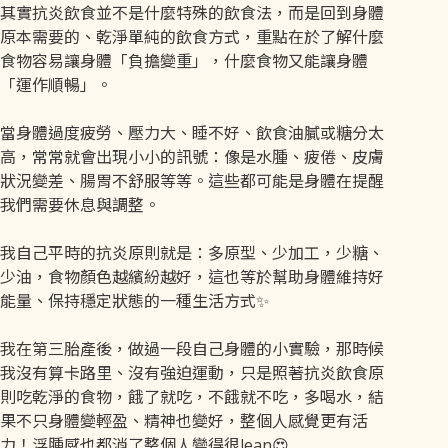
其實抗炎飲食並不是什麼特殊的飲食法，而是回到身體
原本需要的、乾淨單純的飲食方式，重點在於了解什麼
食物容易讓身體「負擔變重」，什麼食物又能讓身體
「運作順暢」。
當身體過度疲勞、壓力大、睡不好、飲食油膩或糖分太
高，常常就會出現小小的訊號：像是水腫、疲倦、皮膚
狀況變差、腸胃不舒服等等。這些都可能是身體在提醒
我們需要休息與調整。
我自己平時的抗炎原則就是：多原型、少加工，少糖、
少油，食物顏色越繽紛越好，這也等於幫助身體維持好
能量、保持穩定狀態的一種生活方式✨
我在第三胎產後，做過一段自己身體的小實驗，那時候
我沒有算卡路里、沒有強迫運動，只是照著抗炎飲食原
則吃乾淨的食物，餓了就吃，不餓就不吃，多喝水，結
果不只身體變輕盈、精神也變好，整個人感覺更有活
力！浮腫感也都消了整個人變得很lean😍