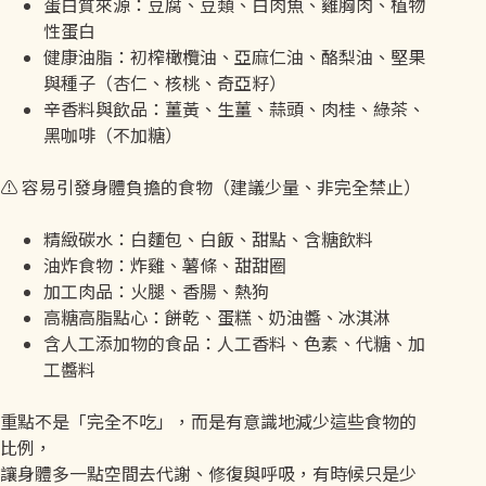
蛋白質來源：豆腐、豆類、白肉魚、雞胸肉、植物
性蛋白
健康油脂：初榨橄欖油、亞麻仁油、酪梨油、堅果
與種子（杏仁、核桃、奇亞籽）
辛香料與飲品：薑黃、生薑、蒜頭、肉桂、綠茶、
黑咖啡（不加糖）
⚠️ 容易引發身體負擔的食物（建議少量、非完全禁止）
精緻碳水：白麵包、白飯、甜點、含糖飲料
油炸食物：炸雞、薯條、甜甜圈
加工肉品：火腿、香腸、熱狗
高糖高脂點心：餅乾、蛋糕、奶油醬、冰淇淋
含人工添加物的食品：人工香料、色素、代糖、加
工醬料
重點不是「完全不吃」，而是有意識地減少這些食物的
比例，
讓身體多一點空間去代謝、修復與呼吸，有時候只是少