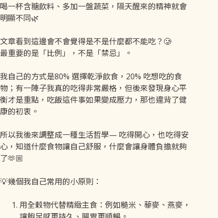
喝一杯含糖飲料、多加一盤蔬菜，隔天醒來的精神就會
明顯不同🌿
文章看到這邊會不會覺得是不是什麼都不能吃？🥲
最重要的是「比例」，不是「禁忌」。
我自己的方式是80% 選擇乾淨飲食，20% 吃想吃的食
物；有一陣子我真的吃得非常嚴格，但後來發現身心平
衡才是重點，吃飯這件事如果變成壓力，那也違背了健
康的初衷。
所以我後來調整成一種生活哲學— 吃得開心，也吃得安
心，知道什麼食物讓自己舒服，什麼會讓身體負擔就夠
了🫶🏼
💡幾個我自己常用的小原則：
用全穀物代替精緻主食：例如糙米、藜麥、燕麥，
讓飽足感更持久、腸胃更順暢。