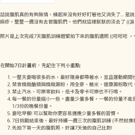
話說腹肌真的有夠無情，練起來沒有好好盯著他又消失了… 是
麻疹，整整一週沒有去管腹肌們，他們就這樣默默的淡去了 ((淚
照片是上次完成7天腹肌訓練趕緊拍下來的腹肌遺照 ((呸呸呸 
在開始7日計畫前，先記住下列小重點:
一整天要喝很多的水，最好隨身都帶著水，並且運動期間
禁食精緻醣類與精緻澱粉，用全麥、糙米、健康澱粉取代
禁止汽水、可樂等飲料，低卡及零卡可樂也不行唷。
每一餐的份量縮小一些。盡量少量多餐，一餐的份量不能
1/3份的晚餐份量。
要吃早餐! 可以幫助你更容易適應少量多餐的習慣。
7日挑戰結束後，最好持續一週三次的腹肌訓練 (不然就像我
先拍下第一天的腹肌照，好讓7天後的自己比對!