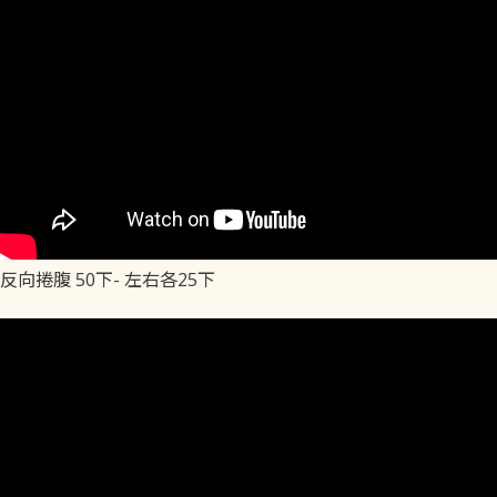
反向捲腹 50下- 左右各25下