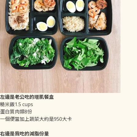
左邊是老公吃的增肌餐盒
糙米飯1.5 cups
蛋白質肉類8份
一個便當加上蔬菜大約是950大卡
右邊是我吃的減脂份量