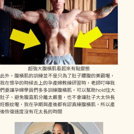
超強大腹橫肌看起來有點變態
此外，腹橫肌的訓練並不是只為了肚子腰腹的美觀喔，
我在懷孕的時候去上的孕產婦教練研習時，老師叮嚀我
們要讓孕婦學員們多多訓練腹橫肌，可以幫助hold住大
肚子、避免腹直肌分離太嚴重，也不會讓肚子大太快長
妊娠紋喔，我在孕期與產後都有認真練腹橫肌，所以產
後恢復速度沒有花太長的時間