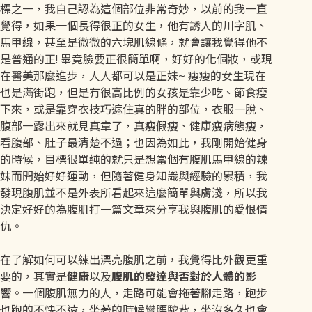
標之一，我自己認為這個部位非常奇妙，以前的我一直
覺得，如果一個長得很正的女生，他有誘人的川字肌、
馬甲線，甚至是微微的六塊肌線條，就會讓我覺得他不
是普通的正! 畢竟臉要正很簡單啊，好好的化個妝，或現
在醫美那麼進步，人人都可以是正妹~ 瘦瘦的女生現在
也是滿街跑，但是有很高比例的女孩是靠少吃、節食瘦
下來，或是靠穿衣技巧遮住真的胖的部位，衣服一脫、
腹部一露出來就見真章了，真瘦假瘦、健康瘦病態瘦，
看腹部、肚子最清楚不過；也因為如此，我剛開始健身
的時候，目標很單純的就只是想當個有腹肌馬甲線的辣
妹而開始好好運動，但隨著健身知識與經驗的累積，我
發現腹肌並不是外表所看起來這麼簡單與膚淺，所以我
決定好好的為腹肌打一篇文章來分享我與腹肌的愛恨情
仇。
在了解如何可以練出漂亮腹肌之前，我覺得比外觀更重
要的，其實是
健康
以及
腹肌的發達與否對於人體的影
響
。一個腹肌無力的人，走路可能會拖著腳走路，跑步
也跑的不快不遠，坐著的時候彎腰駝背，坐沒多久也會