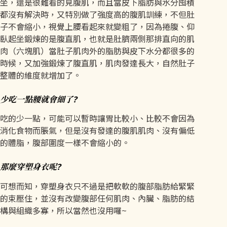
坐，還是很難看的見腹肌，而且當皮下脂肪與水分囤積
都沒有解決時，又特別做了強度高的腹肌訓練，不但肚
子不會縮小，視覺上腰看起來就變粗了，因為捲腹、仰
臥起坐鍛煉的是腹直肌，也就是肚臍兩側那排直向的肌
肉（六塊肌）當肚子肌肉外的脂肪與皮下水分都很多的
時候，又加強鍛煉了腹直肌，肌肉發達長大，自然肚子
整體的維度就增加了。
少吃一點腰就會細了?
吃的少一點，可能可以暫時讓胃比較小、比較不會因為
消化食物而脹氣，但是沒有發達的腹肌肌肉、沒有偏低
的體脂，腹部圍度一樣不會縮小的。
那麼穿塑身衣呢?
可想而知，穿塑身衣只不過是把軟軟的腹部脂肪給緊緊
的束壓住，並沒有改變腹部任何肌肉、內臟、脂肪的結
構與組織多寡，所以當然也沒用囉~