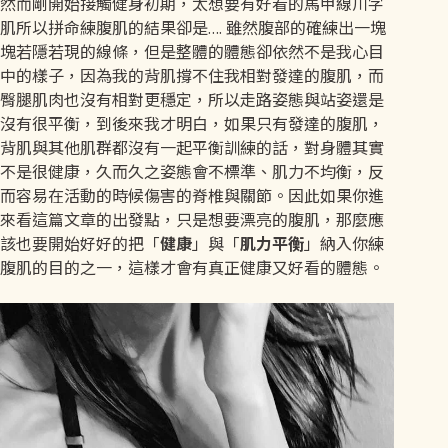
然而剛開始接觸健身初期，太想要有好看的馬甲線川字
肌所以拼命練腹肌的結果卻是…. 雖然腹部的確練出一塊
塊若隱若現的線條，但是整體的體態卻依然不是我心目
中的樣子，因為我的背肌撐不住我相對發達的腹肌，而
臀腿肌肉也沒有相對更穩定，所以走路姿態與站姿還是
沒有很平衡，到後來我才明白，如果只有發達的腹肌，
背肌與其他肌群都沒有一起平衡訓練的話，對身體其實
不是很健康，久而久之姿態會不標準、肌力不均衡，反
而容易在活動的時候傷害的脊椎與關節。因此如果你進
來看這篇文章的出發點，只是想要漂亮的腹肌，那麼應
該也要開始好好的把「
健康
」與「
肌力平衡
」納入你練
腹肌的目的之一，這樣才會有真正健康又好看的體態。