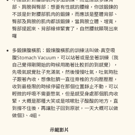
部、肩膀與臀部：想要有性感的腰線，你該鍛鍊的
不該是針對腰部肌肉的鍛鍊，­而應該是整體背部、
臀部及肩膀的肌肉都該鍛鍊，當肩膀立體、增寬，
臀部提起來、背部線條緊實了，自然腰就顯現出來
囉
多鍛鍊腹橫肌：鍛煉腹橫肌的訓練法叫做-真空吸
腹Stomach Vacuum，可以站著或是坐著訓練（我
自己覺得剛開始的時候用跪著比較抓的到感覺），
先吸氣感覺肚子充滿氣，然後慢慢吐氣，吐氣時肚
子跟著內收，想像肚臍一直往脊椎的方向壓壓壓，
收到最極限的時候停留在那個位置靜止不動，可以
輕微的呼吸不需要憋氣，但是感受身處那個肌肉收
緊，大概是那種大笑或是咳嗽肚子酸酸的地方，直
到撐不住後，再讓肚子回到原狀，一天大概可以做
做個3、4組。
示範影片