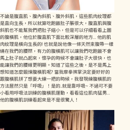
不論是腹直肌、腹內斜肌、腹外斜肌，這些肌肉紋理都
是直向生長，所以就算吃飽飯肚子脹很大，腹直肌與腹
斜肌也不能幫我們把肚子縮小，但是可以仔細看看上圖
的腹橫肌，他位於腹直肌下面比較深層的地方… 他的肌
肉紋理是橫向生長的! 也就是說他像一條天然束腹帶一樣
繞在我們的腰際，有力的腹橫肌可以讓我們吃飽飯不會
馬上肚子就凸起來，懷孕的時候不會讓肚子大很快，也
能讓我們的腰線更明顯。知道了這些之後，是不是馬上
想知道怎麼鍛煉腹橫肌呢? 當我摩拳擦掌決定要好好的
跟腹橫肌拼了想要大練一把的時候，我發現練腹橫肌的
方法居然只是「呼吸」！是的..就是靠呼吸~ 不過可不要
小看用呼吸法訓練的腹橫肌運動，看看這位肌肉猛男…
他的腹橫肌訓練看起來是不是很驚人！