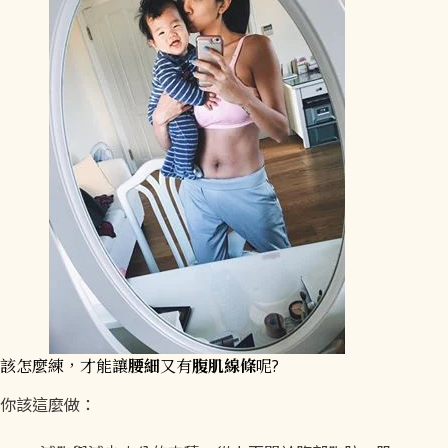
該怎麼練，才能讓
腰細
又有
腹肌線條
呢?
你該這麼做：