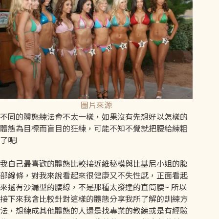
圖片來源
不同的體態練法會不太一樣，如果沒有先想好以怎樣的
體態為目標而盲目的狂練，可能不知不覺就把腰給練粗
了呢!
我自己最喜歡的體態比較接近維秘模與比基尼小姐的腹
部線條，對我來說看起來很健康又不失性感，正面看起
來還有沙漏型的腰線，不是那種太發達的直筒腰~ 所以
接下來我會比較針對這樣的體態分享我所了解的訓練方
法，想練成其他體態的人還是找專業的教練或是有經驗