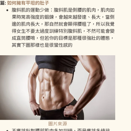
篇:
如何擁有平坦的肚子
腹斜肌的運動少做：腹斜肌是側腰的肌肉，肌肉如
果時常高強度的鍛鍊，會越來越發達、長大，當側
邊的肌肉長大，那自然就會顯得腰粗了，所以我覺
得女生不要太過度訓練特別腹斜肌，不然可能會變
成直筒腰唷，但若你的目標是那種很強壯的體態，
其實下圖那樣也是很蠻性感的
圖片來源
不應該針對腰部肌肉多加訓練，而是應該多練背