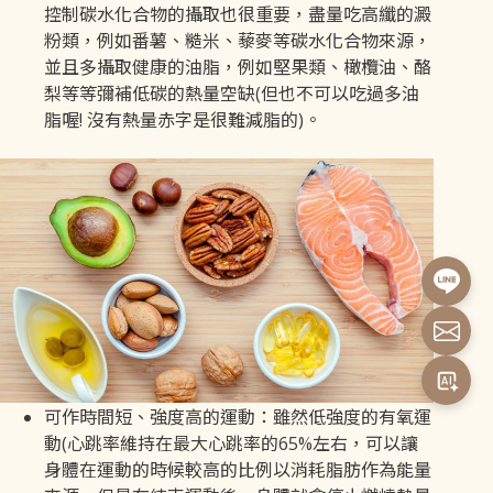
控制碳水化合物的攝取也很重要，盡量吃高纖的澱
粉類，例如番薯、糙米、藜麥等碳水化合物來源，
並且多攝取健康的油脂，例如堅果類、橄欖油、酪
梨等等彌補低碳的熱量空缺(但也不可以吃過多油
脂喔! 沒有熱量赤字是很難減脂的)。
可作時間短、強度高的運動：雖然低強度的有氧運
動(心跳率維持在最大心跳率的65%左右，可以讓
身體在運動的時候較高的比例以消耗脂肪作為能量