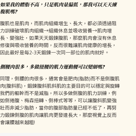
如果我的體脂不高，只是肌肉量偏低，那我可以天天練
腹肌嗎?
腹肌也是肌肉，而肌肉組織增生、長大，都必須透過阻
力訓練破壞肌肉組織→組織休息並吸收營養→肌肉增
長、變強壯，如果天天鍛鍊腹肌，那麼肌肉會沒有休息
修復與吸收營養的時間，反而很難讓肌肉健康的增長，
因此最好是每2-3天鍛鍊一次同一部位的肌肉就好。
側腰肉很多，多做扭腰的肌力運動腰可以變細嗎?
同理，側腰的肉很多，通常會是肥肉(脂肪)而不是側腹肌
肉(腹斜肌)，鍛鍊腹斜肌斜肌的主要目的可以穩定與旋轉
我們的軀幹而不是減脂，所以多做側腹的肌力訓練，例
如側捲腹、梅森扭轉、側棒式等等，可以讓腹斜肌變強
壯而非減少脂肪，當你的腹部脂肪量已經不低了，再努
力鍛鍊側腹的肌肉讓肌肉更發達長大，那麼視覺上反而
會讓腰越來越粗!