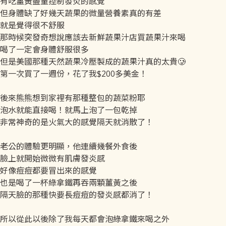
有吃薑黃盡量控制發炎的感覺
但身體缺了好幾天蔬果的微量營養素真的有差
就是覺得很不舒服
那時候突發奇想說應該去新鮮蔬果汁店買蔬果汁來喝
喝了一定會身體舒服很多
但是美國那種天然蔬果冷壓製成的蔬果汁真的太貴🥲
第一次買了一週份，花了我$200多美金！
後來熊熊想到家裡有那種整包的蔬菜粉耶
泡水就能直接喝！就馬上泡了一包乾掉
非常神奇的是火氣大的感覺隔天就消散了！
老公的體驗更明顯，他連續幾餐外食後
臉上就開始微微有肌膚發炎感
好像痘痘都要冒出來的感覺
也是喝了一杯綠拿鐵再吞兩顆薑黃之後
隔天臉的那種快要長痘痘的發炎感都消了！
所以從此以後除了我每天都會泡綠拿鐵來喝之外