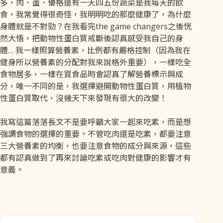
多，肉、蛋、優格還有一天四五份蔬菜是我每天的飲
食，我常覺得很奇怪，我明明吃的那麼健康了，為什麼
身體就是不對勁？在我看完the game changers之後恍
然大悟，把動物性蛋白質戒斷後認真感受我自己的身
體… 我一樣照算營養素，比例都有嚴格控制（因為我在
健身所以營養素的分配對我來說格外重要），一樣吃全
食物居多，一樣在買食品時會認真了解營養標示與成
分，唯一不同的是，我選擇避開動物性蛋白質，用植物
性蛋白質取代，沒幾天下來發現有很大的改變！
我寫這篇落落長文不是要呼籲大家一起來吃素，而是想
強調食物的選擇的重要。不管吃肉還是吃素，都要注意
三大營養素的均衡，也要注意食物的成分與來源，這些
都有認真做到了再來討論吃素或吃肉對健康的影響才有
意義。