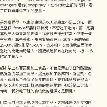
changers 還有Cowspiracy ，在Netflix上都能找到，看
了可以有非常不同的反思。
另外我覺得，吃素健康還是吃肉健康並不是二分法，而
是整個lifestyle都要好好檢視。不管吃不吃肉，都一定要
重視三大營養素的均衡。我這幾天雖然吃素，但我一樣
有認真計算營養素，蛋白質攝取在25-30%，脂肪攝取
25-30% 碳水則是40-50%，意外吧，吃素後我反而碳水
還吃的比吃肉時還少，關鍵就是和有在吃肉時一樣 — 少
吃加工食品。
超市架上有百萬種加工食品，不管是添加了亞硝酸鹽的
熱狗香腸等加工肉品，還是添加了防腐劑、凝固劑、色
素、香料甚至是參了葷食的素料，我們都應該要避免，
所以吃肉吃素誰比較健康的問題絕對不應該是二分法，
你每一餐對吃下肚的食物做的選擇才是關鍵。
因為我自己本身就吃很少加工品，之前都是吃全食物居