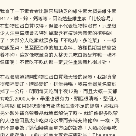
我查了一下素食者比較容易缺乏的維生素大概是維生素
B12、鐵、鋅、鈣等等，因為這些維生素「比較容易」
在動物性蛋白質取得，但並不代表植物裡沒有，只是很
少人注重這塊會去特別攝取含有這類營養素的植物罷
了。大部分人吃素就頂多是「不吃肉、多吃菜」，一樣
吃飯配菜、甚至配油炸的加工素料… 這樣長期當然會營
養不均，這就像吃葷食的人整天只吃白飯配炸雞一樣不
健康啊！不管吃不吃肉都一定要注重營養均衡才對。
在我體驗過避開動物性蛋白質幾天後的身體，我認真覺
得精神變好、體態變好，排泄通暢，我甚至還莫名奇妙
掉了一公斤，明明每天吃到半夜12點，而且大概一天都
有吃到2000大卡，舉重也很有力、頭腦很清晰、整個人
很輕鬆! 如果說吃素後有那些維生素不足的疑慮，那我再
另外額外補充營養品就簡單解決了呀～ 就好像很多吃葷
的人也會因爲太少吃菜吃水果而去補充維他命C一樣，我
們不需要為了這個疑慮而單方面的認為「人類必須要吃
肉才能存活」。強力推薦大家看這兩部片：The game