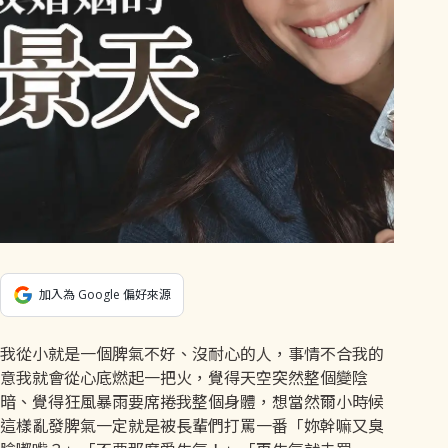
加入為 Google 偏好來源
我從小就是一個脾氣不好、沒耐心的人，事情不合我的
意我就會從心底燃起一把火，覺得天空突然整個變陰
暗、覺得狂風暴雨要席捲我整個身體，想當然爾小時候
這樣亂發脾氣一定就是被長輩們打罵一番「妳幹嘛又臭