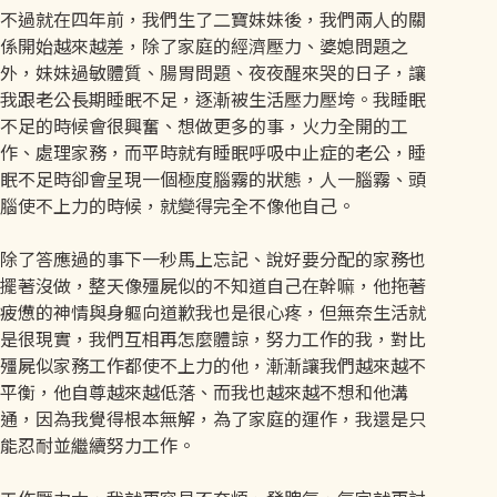
不過就在四年前，我們生了二寶妹妹後，我們兩人的關
係開始越來越差，除了家庭的經濟壓力、婆媳問題之
外，妹妹過敏體質、腸胃問題、夜夜醒來哭的日子，讓
我跟老公長期睡眠不足，逐漸被生活壓力壓垮。我睡眠
不足的時候會很興奮、想做更多的事，火力全開的工
作、處理家務，而平時就有睡眠呼吸中止症的老公，睡
眠不足時卻會呈現一個極度腦霧的狀態，人一腦霧、頭
腦使不上力的時候，就變得完全不像他自己。
除了答應過的事下一秒馬上忘記、說好要分配的家務也
擺著沒做，整天像殭屍似的不知道自己在幹嘛，他拖著
疲憊的神情與身軀向道歉我也是很心疼，但無奈生活就
是很現實，我們互相再怎麼體諒，努力工作的我，對比
殭屍似家務工作都使不上力的他，漸漸讓我們越來越不
平衡，他自尊越來越低落、而我也越來越不想和他溝
通，因為我覺得根本無解，為了家庭的運作，我還是只
能忍耐並繼續努力工作。