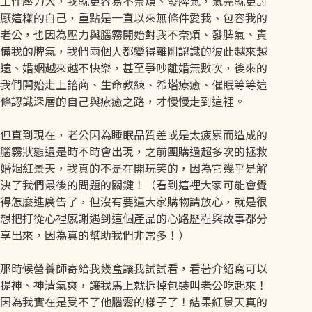
工作壓力大，我就更容易不奈煩、發脾氣，氣完就更討
厭這樣的自己，重點是一直以來無條件愛我、包容我的
老公，也因為壓力與腦霧開始對我不奈煩、發脾氣、責
備我的脾氣，我們兩個人都變得離剛認識的彼此越來越
遠、婚姻越來越不快樂，甚至爭吵離婚無數次，後來的
我們開始走上諮商、生命教練、希塔療癒、催眠等等這
條認識深層的自己與療癒之路，才慢慢走到這裡。
但直到現在，老公因為睡眠品質差或是太疲累而造成的
腦霧狀態還是時不時會出現，之前團購過超多次的拯救
婚姻紅景天，我真的不是在開玩笑的，因為它幾乎是解
決了我們最後的問題的關鍵！（看到這裡大家可能會覺
得怎麼進廣告了，但沒有要逼大家購物請放心，就是很
想把打從心裡感謝遇到這個產品的心路歷程與故事都分
享出來，因為真的幫助我們非常多！）
那時候營養師寄給我幾盒讓我試試看，看著介紹寫可以
提神、神清氣爽，讓我馬上就拆掉包裝叫老公吃起來！
因為我實在是受不了他腦霧的樣子了！結果紅景天真的