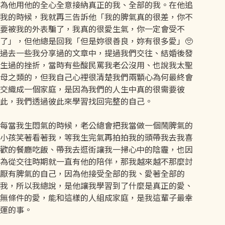
為他用他的全心全意接納真正的我、全部的我。在他追
我的時候，我就再三告訴他「我的脾氣真的很差，你不
要被我的外表騙了，我真的很愛生氣，你一定會受不
了」，但他總是回我「但是妳很善良，妳有很多愛」🥺
過去一些我分享過的文章中，提過我們交往、結婚後發
生過的挫折，當時有些酸民罵我老公沒用、也說我太聖
母之類的，但我自己心裡很清楚我們兩顆心為何最終會
交織成一個家庭，是因為我們的人生中真的很需要彼
此，我們透過彼此來學習找回完整的自己。
每當我生悶氣的時候，老公總會把我當做一個鬧脾氣的
小孩笑著看著我，等我生完氣再拍拍我的頭帶我去我喜
歡的餐廳吃飯、帶我去逛街讓我一掃心中的陰霾，也因
為從交往時期就一直有他的陪伴，那我越來越不那麼討
厭有脾氣的自己，因為他接受全部的我、愛著全部的
我，所以我總說，是他讓我學習到了什麼是真正的愛、
無條件的愛，能和這樣的人組成家庭，是我這輩子最幸
運的事。