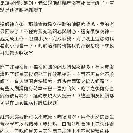
是讓我們很驚訝，老公說他好幾年沒有那麼清醒了，重
點是他連眼神都變了
過眼神之後，那確實就是交往時的他啊嗚嗚嗚，我的老
公回來了！不僅對我充滿關心與耐心，還有很多精神一
起完成工作、照顧小孩、完成家務，到了晚上還想約我
看劇小約會一下，對於這樣的轉變我們都很想跪下來膜
拜紅景天啊🥺🥹
開了好幾次團，每次回購的網友們越來越多，有人反饋
說吃了紅景天後讓他工作效率提升、主管不再看他不順
眼了，有人說開會快睡著，趕快吞兩顆之後人都醒了，
有些人則說健身時本來會一直打哈欠，吃了之後健身也
變得很有精神、運動表現大大提升！（這些網友回饋都
可以在Line團購討論區找到）
紅景天讓我們可以不吃藥、哺喝咖啡，用全天然的養生
食材就可以有精神。我是喝一口咖啡都會晚上無法睡覺
的人，但吃紅景天白天吃兩三顆晚上也不影響我的睡