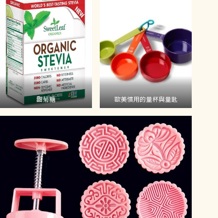
甜菊糖
歐美慣用的量杯與量匙