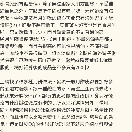
都會感到有點憂傷
，除了無法跟家人朋友團聚、享受佳
節氣氛之外，重點是端午節沒有粽子吃、元宵節沒有湯
元喝、中秋節沒有月餅吃的傷心可能只有海外遊子才能
懂吧(泣)，好啦不裝可憐了，其實華人超市也是有賣月餅
啦，只是選擇性很少，而且熱量真的不是普通的高，一
顆月餅隨隨便便就是5、6百卡起跳，熱量來源幾乎都是
精糖與油脂，而且有很高的可能性是豬油，不僅熱量
高，應該也不是很健康… 想吃怎麼辦? 辛酸的海外游子當
然只得自己做啦~ 都自己做了，當然就是要做低卡健康
版的，精打細算後的成品差不多只有200卡!
上網找了很多種月餅做法，發現一般月餅皮都要加好多
的油還有糖漿，跟一種鹼性的水，再塗上蛋黃液去烤，
聽起來好胖(好香))，認真的思考該怎麼改良，發現好像
沒有什麼辦法做成低卡的… 所以只好選擇另外一種月
餅，用糯米粉和粘米粉跟澄粉做的冰皮月餅，熱量比較
低，而且也可以比較有變化，雖然沒有那種烤月餅的香
氣，但是餅皮QQ的也很好吃耶! 以下就來介紹材料與做
法: