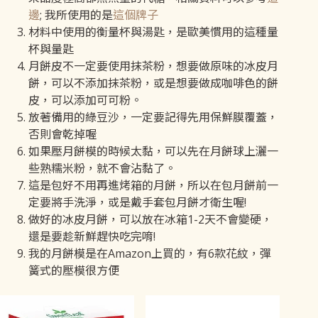
邊
; 我所使用的是
這個牌子
材料中使用的衡量杯與湯匙，是歐美慣用的這種量
杯與量匙
月餅皮不一定要使用抹茶粉，想要做原味的冰皮月
餅，可以不添加抹茶粉，或是想要做成咖啡色的餅
皮，可以添加可可粉。
放著備用的綠豆沙，一定要記得先用保鮮膜覆蓋，
否則會乾掉喔
如果壓月餅模的時候太黏，可以先在月餅球上灑一
些熟糯米粉，就不會沾黏了。
這是包好不用再進烤箱的月餅，所以在包月餅前一
定要將手洗淨，或是戴手套包月餅才衛生喔!
做好的冰皮月餅，可以放在冰箱1-2天不會變硬，
還是要趁新鮮趕快吃完唷!
我的月餅模是在Amazon上買的，有6款花紋，彈
簧式的壓模很方便