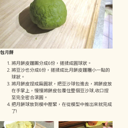
包月餅
將月餅皮麵團分成6份，搓揉成圓球狀。
將豆沙也分成6份，搓揉成比月餅皮麵糰小一點的
球狀。
將月餅皮捏成扁圓狀，把豆沙球包進去，將餅皮放
在手掌上，慢慢將餅皮包覆住整個豆沙球,收口捏
至完全密合滾圓。
把月餅球放到模中壓緊，在從模型中推出來就完成
了!