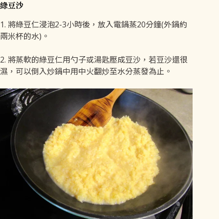
綠豆沙
1. 將綠豆仁浸泡2-3小時後，放入電鍋蒸20分鐘(外鍋約
兩米杯的水)。
2. 將蒸軟的綠豆仁用勺子或湯匙壓成豆沙，若豆沙還很
濕，可以倒入炒鍋中用中火翻炒至水分蒸發為止。